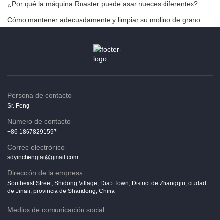
¿Por qué la máquina Roaster puede asar nueces diferentes?
Cómo mantener adecuadamente y limpiar su molino de grano eléctrico
Persona de contacto
Sr. Feng
Número de contacto
+86 18678291597
Correo electrónico
sdyinchengtai@gmail.com
Dirección de la empresa
Southeast Street, Shidong Village, Diao Town, District de Zhangqiu, ciudad
de Jinan, provincia de Shandong, China
Medios de comunicación social