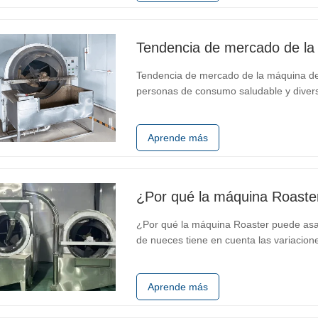
Tendencia de mercado de la
Tendencia de mercado de la máquina de
personas de consumo saludable y divers
maní, como un equipo de bocadillos salu
mercado. Especialmente en algunas á
Aprende más
¿Por qué la máquina Roaste
¿Por qué la máquina Roaster puede asar 
de nueces tiene en cuenta las variacio
y el plan interno del tostador de nuec
de una gama de tamaños y…
Aprende más