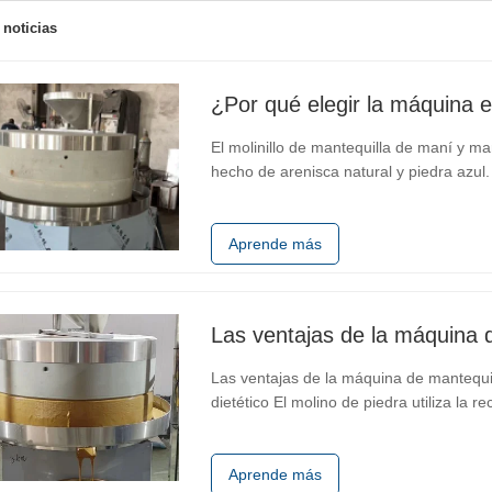
 noticias
¿Por qué elegir la máquina e
El molinillo de mantequilla de maní y m
hecho de arenisca natural y piedra azul
horas sin parar. La transmisión adopta 
La velocidad de molienda puede…
Aprende más
Las ventajas de la máquina de mantequil
dietético El molino de piedra utiliza la re
calor y mantener los nutrientes herbale
grado. En…
Aprende más