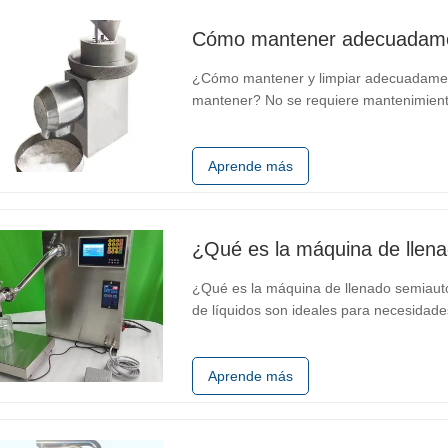
¿Cómo mantener y limpiar adecuadamen
mantener? No se requiere mantenimiento 
en el viento y la lluvia, especialmente 
bruscamente y el disco de molienda…
Aprende más
¿Qué es la máquina de llen
¿Qué es la máquina de llenado semiaut
de líquidos son ideales para necesidad
máquinas de llenado semiautomáticas son
desde perfumes de flujo libre hasta…
Aprende más