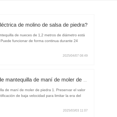
léctrica de molino de salsa de piedra?
antequilla de nueces de 1,2 metros de diámetro está
. Puede funcionar de forma continua durante 24
un nuevo reductor, que no requiere mantenimiento.
2025/04/07 08:49
Las ventajas de la máquina de mantequilla de maní de moler de piedra
la de maní de moler de piedra 1. Preservar el valor
ctificación de baja velocidad para limitar la era del
s, enzimas y aceites saludables en maní en el mejor
2025/03/03 11:07