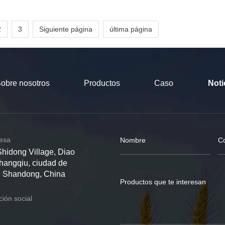
2
3
Siguiente página
última página
obre nosotros
Productos
Caso
Noti
resa
Shidong Village, Diao
Zhangqiu, ciudad de
de Shandong, China
ión social