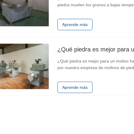
piedra muelen los granos a bajas temper
herbales de los granos. Esta técnica ret
que el procesamiento de…
Aprende más
¿Qué piedra es mejor para u
¿Qué piedra es mejor para un molino har
por nuestra empresa de molinos de piedra
es la piedra azul, que es unaarenisca nat
resistente al desgaste…
Aprende más