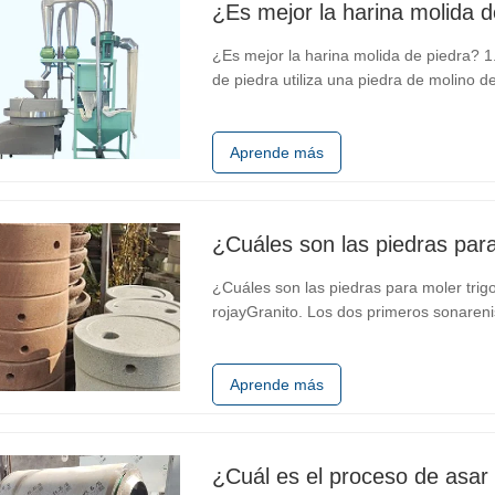
¿Es mejor la harina molida d
¿Es mejor la harina molida de piedra? 1.
de piedra utiliza una piedra de molino d
baja velocidad y baja temperatura, y su 
velocidad del molino de piedra…
Aprende más
¿Cuáles son las piedras para
¿Cuáles son las piedras para moler trig
rojayGranito. Los dos primeros sonaren
arenisca 1. 2. Contiene elementos traza y
Buena permeabilidad al agua y…
Aprende más
¿Cuál es el proceso de asar