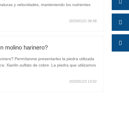
aturas y velocidades, manteniendo los nutrientes
iene mayores niveles de vitaminas, minerales y fibra
2025/01/21 08:48
n molino harinero?
inero? Permítanme presentarles la piedra utilizada
: Xianlin.sulfato de cobre. La piedra que utilizamos
ural. 1. La piedra no es tóxica ni radiactiva, y es
2025/01/15 14:02