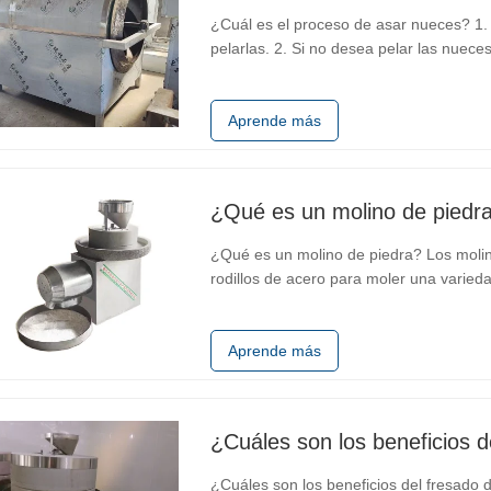
¿Cuál es el proceso de asar nueces? 1. 
pelarlas. 2. Si no desea pelar las nuece
agua para eliminar las impurezas y la g
tuercas. 5. Coloque las nueces en…
Aprende más
¿Qué es un molino de piedr
¿Qué es un molino de piedra? Los molino
rodillos de acero para moler una varied
sésamo, chile y soja. Debido a que los 
temperaturas, se…
Aprende más
¿Cuáles son los beneficios d
¿Cuáles son los beneficios del fresado 