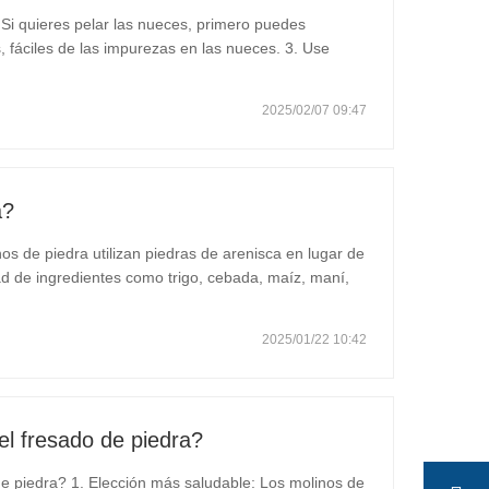
Si quieres pelar las nueces, primero puedes
s, fáciles de las impurezas en las nueces. 3. Use
ran suciedad en las nueces. 4. Drene el agua en las
2025/02/07 09:47
a?
s de piedra utilizan piedras de arenisca en lugar de
ad de ingredientes como trigo, cebada, maíz, maní,
molinos de piedra muelen a bajas velocidades y bajas
2025/01/22 10:42
el fresado de piedra?
de piedra? 1. Elección más saludable: Los molinos de