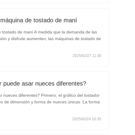
 máquina de tostado de maní
 tostado de maní A medida que la demanda de las
ión y disfrute aumenten, las máquinas de tostado de
dable y delicioso, tendrán un gran espacio de
reas…
2025/02/27 11:38
r puede asar nueces diferentes?
nueces diferentes? Primero, el gráfico del tostador
nes de dimensión y forma de nueces únicas. La forma
es están diseñados con cautela para acomodar nueces
2025/02/24 10:35