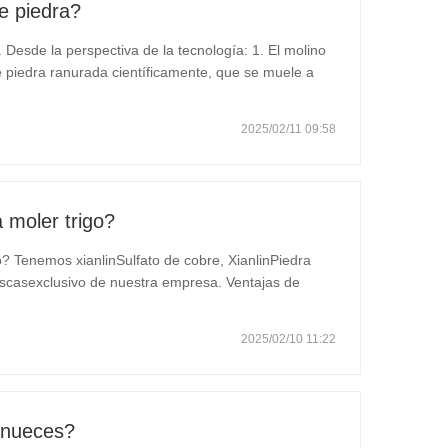
e piedra?
 Desde la perspectiva de la tecnología: 1. El molino
e piedra ranurada científicamente, que se muele a
salida de harina es relativamente baja. 2. La
2025/02/11 09:58
 moler trigo?
o? Tenemos xianlinSulfato de cobre, XianlinPiedra
iscasexclusivo de nuestra empresa. Ventajas de
 minerales. 3. Textura dura y larga vida útil. 4.
2025/02/10 11:22
 nueces?