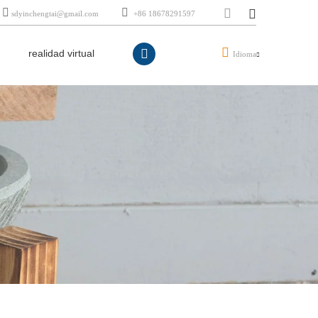
sdyinchengtai@gmail.com
+86 18678291597
realidad virtual
Idioma