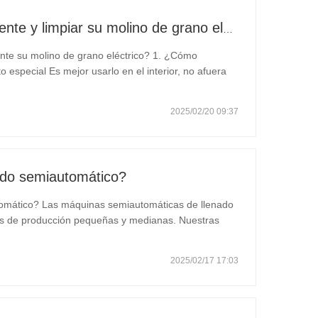
Cómo mantener adecuadamente y limpiar su molino de grano eléctrico
te su molino de grano eléctrico? 1. ¿Cómo
especial Es mejor usarlo en el interior, no afuera
en invierno, después de que llueve, la temperatura cae
2025/02/20 09:37
ado semiautomático?
omático? Las máquinas semiautomáticas de llenado
es de producción pequeñas y medianas. Nuestras
 adecuadas para llenar casi cualquier líquido,
2025/02/17 17:03