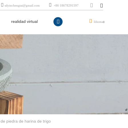
sdyinchengtai@gmail.com
+86 18678291597
realidad virtual
Idioma
 de piedra de harina de trigo