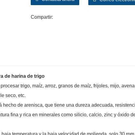
Compartir:
a de harina de trigo
rocesar trigo, maíz, arroz, granos de maíz, frijoles, mijo, avena,
le seco, etc.
á hecho de arenisca, que tiene una dureza adecuada, resistenci
tura fina y rica en minerales como silicio, calcio, zinc y óxido d
a baja temperatura y la baja velocidad de molienda, solo 30 rpm,