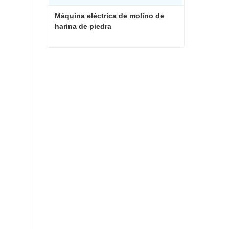
Máquina eléctrica de molino de 
harina de piedra
Máquina eléctrica de molino de harina de piedra
Contacta ahora