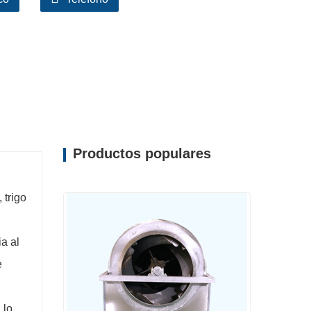
Productos populares
 trigo
a al
e
 lo