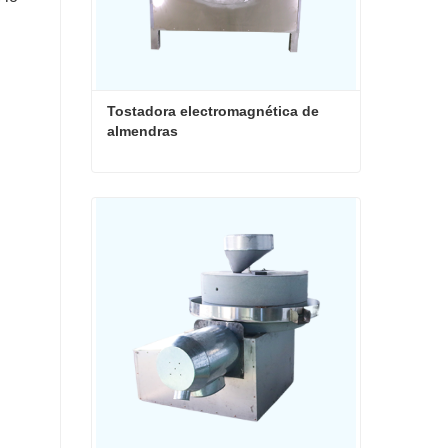
Tostadora electromagnética de 
almendras
Tostadora electromagnética de almendras
Contacta ahora