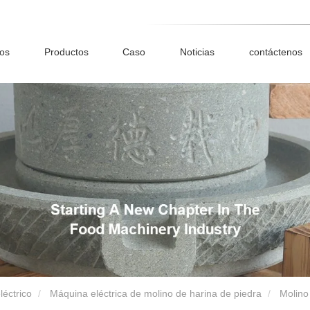
ros
Productos
Caso
Noticias
contáctenos
léctrico
Máquina eléctrica de molino de harina de piedra
Molino