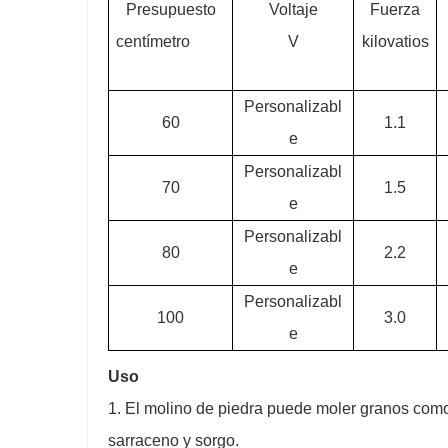
Presupuesto
Voltaje
Fuerza
centímetro
V
kilovatios
Personalizabl
60
1.1
e
Personalizabl
70
1.5
e
Personalizabl
80
2.2
e
Personalizabl
100
3.0
e
Uso
1. El molino de piedra puede moler granos como 
sarraceno y sorgo.