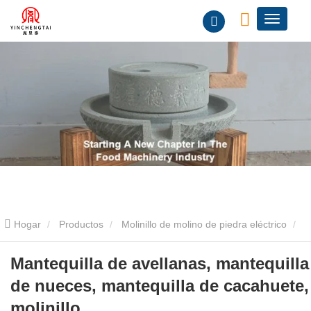
Hogar
Productos
Molinillo de molino de piedra eléctrico
Mantequilla de avellanas, mantequilla de nueces, mantequilla de
Mantequilla de avellanas, mantequilla
de nueces, mantequilla de cacahuete,
cacahuete, molinillo
molinillo