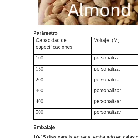
Parámetro
Capacidad de
Voltaje
（
V
）
especificaciones
100
personalizar
150
personalizar
200
personalizar
300
personalizar
400
personalizar
500
personalizar
Embalaje
10-15 días para la entrega, embalado en cajas 