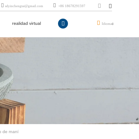
sdyinchengtai@gmail.com
+86 18678291597
realidad virtual
Idioma
o de maní