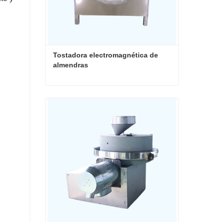
Tostadora electromagnética de 
almendras
Tostadora electromagnética de almendras
Contacta ahora