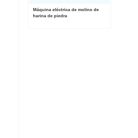
Máquina eléctrica de molino de 
harina de piedra
Máquina eléctrica de molino de harina de piedra
Contacta ahora